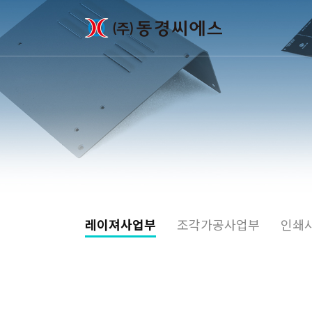
레이져사업부
조각가공사업부
인쇄