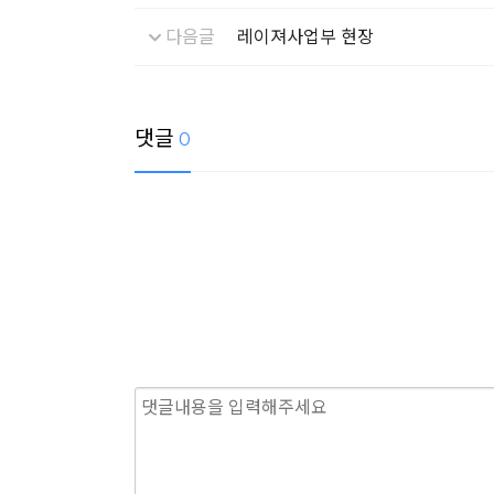
다음글
레이져사업부 현장
댓글
0
필
필
수
수