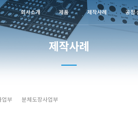
회사소개
제품
제작사례
공정·
제작사례
사업부
분체도장사업부