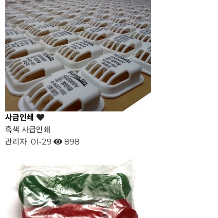
사급인쇄
흑색 사급인쇄
관리자
01-29
898