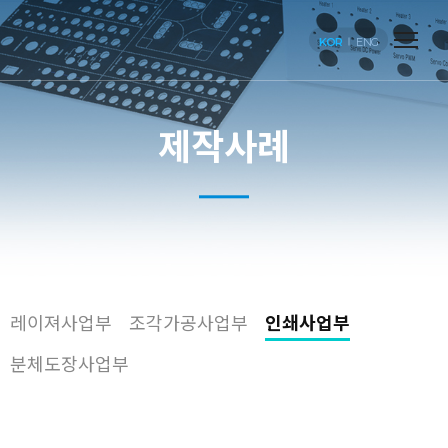
KOR
ENG
제작사례
레이져사업부
조각가공사업부
인쇄사업부
분체도장사업부