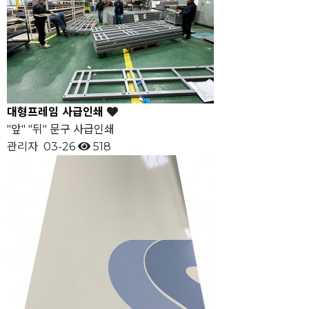
대형프레임 사급인쇄
"앞" "뒤" 문구 사급인쇄
관리자
03-26
518