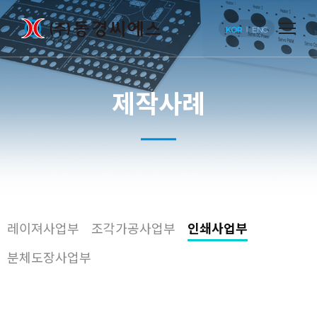
KOR
ENG
제작사례
레이져사업부
조각가공사업부
인쇄사업부
분체도장사업부